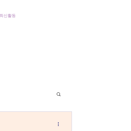
최신활동
정규반
APCS 시험반
클래스 소개
Team